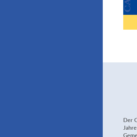
Der C
Jahre
Gemei