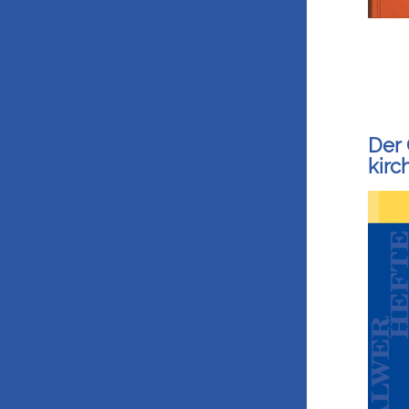
Der 
kirc