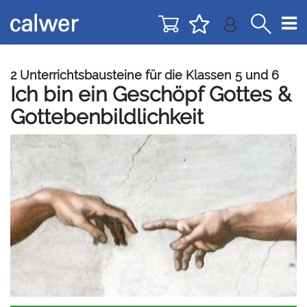
Direkt
Direkt
zur
zum
Navigation
Inhalt
springen
springen
2 Unterrichtsbausteine für die Klassen 5 und 6
Ich bin ein Geschöpf Gottes &
Gottebenbildlichkeit