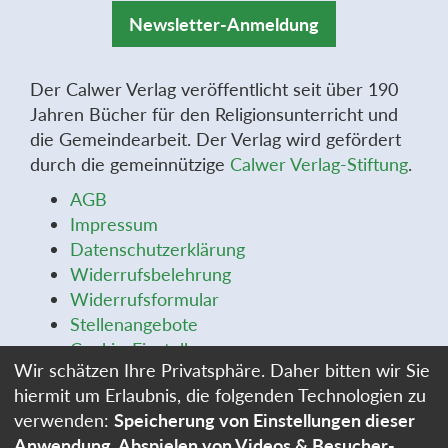
Newsletter-Anmeldung
Der Calwer Verlag veröffentlicht seit über 190
Jahren Bücher für den Religionsunterricht und
die Gemeindearbeit. Der Verlag wird gefördert
durch die gemeinnützige
Calwer Verlag-Stiftung
.
AGB
Impressum
Datenschutzerklärung
Widerrufsbelehrung
Widerrufsformular
Stellenangebote
Cookie-Einstellungen
Wir schätzen Ihre Privatsphäre. Daher bitten wir Sie
hiermit um Erlaubnis, die folgenden Technologien zu
verwenden:
Speicherung von Einstellungen dieser
Anwendung, Abspielen von Videos & Besucher-