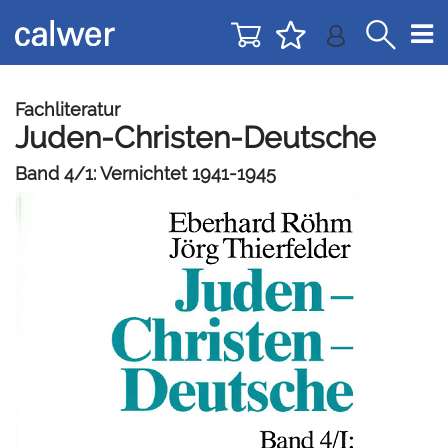
Direkt
Direkt
zur
zum
Navigation
Inhalt
springen
springen
Fachliteratur
Juden-Christen-Deutsche
Band 4/1: Vernichtet 1941-1945