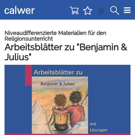
Direkt
Direkt
zur
zum
Navigation
Inhalt
springen
springen
Niveaudifferenzierte Materialien für den
Religionsunterricht
Arbeitsblätter zu "Benjamin &
Julius"