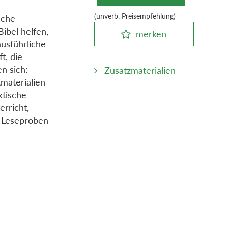
(unverb. Preisempfehlung)
sche
ibel helfen,
merken
usführliche
t, die
n sich:
Zusatzmaterialien
tmaterialien
ktische
erricht,
, Leseproben