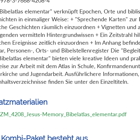
 978-3-7668-4208-4
Bibelatlas elementar" verknüpft Epochen, Orte und bibli
ichten in einmaliger Weise: + "Sprechende Karten" zur B
sche Geschichten räumlich einzuordnen + Vignetten und a
egenden vermitteln Hintergrundwissen + Ein Zeitstrahl hilf
schen Ereignisse zeitlich einzuordnen + Im Anhang befinde
ar, Personen-, Orts- und Bibelstellenregister Die "Beglei
ibelatlas elementar" bieten viele kreative Ideen und pra
ise zur Arbeit mit dem Atlas in Schule, Konfirmandenunt
rkirche und Jugendarbeit. Ausführlichere Informationen
nhaltsverzeichnisse finden Sie unter den Einzeltiteln.
atzmaterialien
ZM_4208_Jesus-Memory_Bibelatlas_elementar.pdf
 Kombi-Paket besteht aus