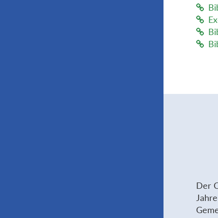
Bi
Ex
Bi
Bi
Der C
Jahre
Gemei