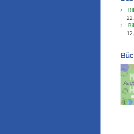
Bi
22
Bib
12
Büc