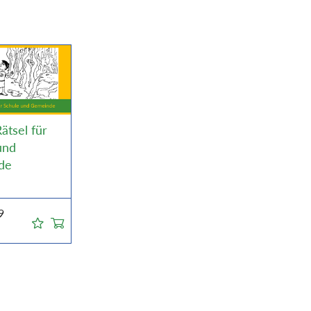
ätsel für
und
de
9