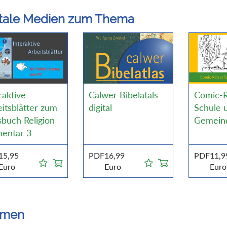
itale Medien zum Thema
raktive
Calwer Bibelatals
Comic-R
itsblätter zum
digital
Schule 
buch Religion
Gemein
mentar 3
15,95
PDF
16,99
PDF
11,9
Euro
Euro
Euro
emen