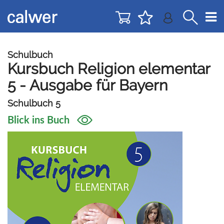
Direkt
Direkt
zur
zum
Navigation
Inhalt
springen
springen
Schulbuch
Kursbuch Religion elementar
5 - Ausgabe für Bayern
Schulbuch 5
Blick ins Buch