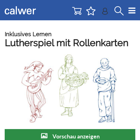
Direkt
Direkt
zur
zum
Navigation
Inhalt
springen
springen
Inklusives Lernen
Lutherspiel mit Rollenkarten
Vorschau anzeigen