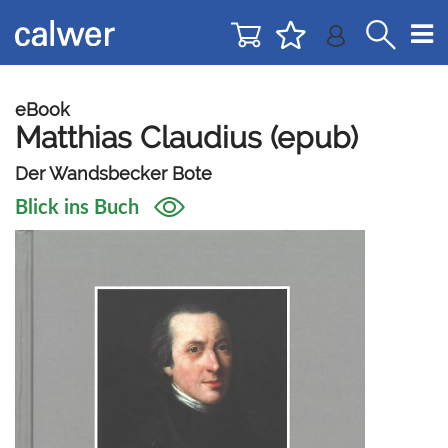
Direkt
Direkt
zur
zum
Navigation
Inhalt
springen
springen
eBook
Matthias Claudius (epub)
Der Wandsbecker Bote
Blick ins Buch