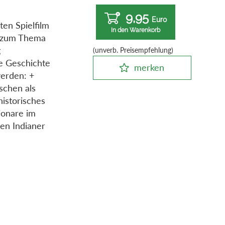
9,95
Euro
en Spielfilm
In den Warenkorb
e zum Thema
g
(unverb. Preisempfehlung)
ie Geschichte
merken
werden: +
schen als
istorisches
ionare im
en Indianer