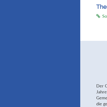
Th
So
Der C
Jahre
Gemei
die g