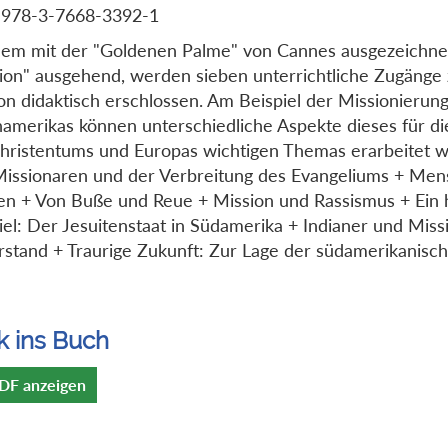
 978-3-7668-3392-1
em mit der "Goldenen Palme" von Cannes ausgezeichnet
ion" ausgehend, werden sieben unterrichtliche Zugäng
on didaktisch erschlossen. Am Beispiel der Missionierun
namerikas können unterschiedliche Aspekte dieses für d
hristentums und Europas wichtigen Themas erarbeitet 
issionaren und der Verbreitung des Evangeliums + Men
en + Von Buße und Reue + Mission und Rassismus + Ein h
iel: Der Jesuitenstaat in Südamerika + Indianer und Miss
stand + Traurige Zukunft: Zur Lage der südamerikanisch
e
k ins Buch
DF anzeigen