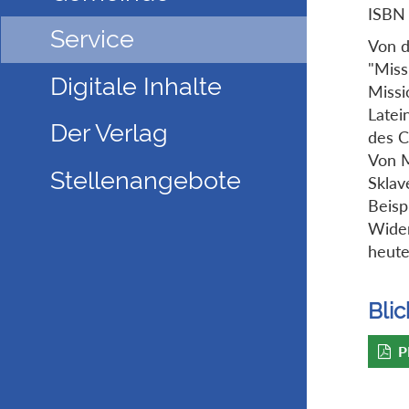
ISBN
Service
Von d
"Miss
Digitale Inhalte
Missi
Latei
Der Verlag
des C
Von M
Stellenangebote
Sklav
Beisp
Wider
heut
Blic
P