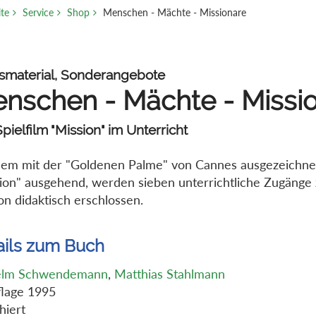
ite
Service
Shop
Menschen - Mächte - Missionare
ismaterial, Sonderangebote
nschen - Mächte - Missi
pielfilm "Mission" im Unterricht
em mit der "Goldenen Palme" von Cannes ausgezeichnet
ion" ausgehend, werden sieben unterrichtliche Zugäng
on didaktisch erschlossen.
ails zum Buch
elm Schwendemann
,
Matthias Stahlmann
flage 1995
hiert