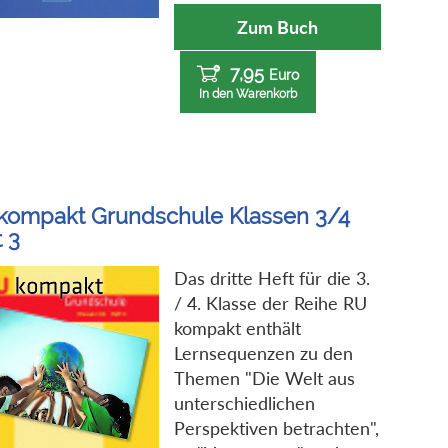
Zum Buch
7,95
Euro
In den Warenkorb
kompakt Grundschule Klassen 3/4
 3
Das dritte Heft für die 3.
/ 4. Klasse der Reihe RU
kompakt enthält
Lernsequenzen zu den
Themen "Die Welt aus
unterschiedlichen
Perspektiven betrachten",