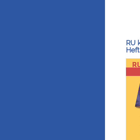
RU 
Heft