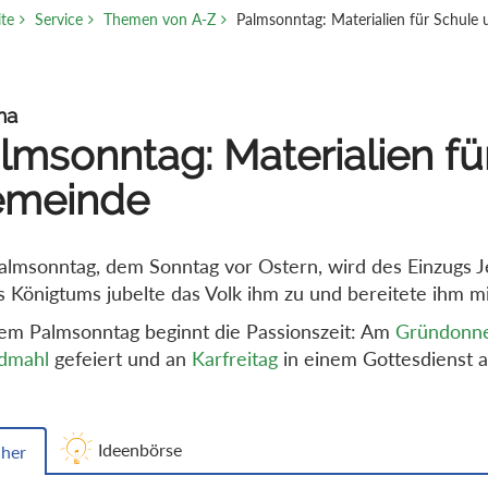
ite
Service
Themen von A-Z
Palmsonntag: Materialien für Schule
ma
lmsonntag: Materialien fü
emeinde
lmsonntag, dem Sonntag vor Ostern, wird des Einzugs Je
s Königtums jubelte das Volk ihm zu und bereitete ihm 
em Palmsonntag beginnt die Passionszeit: Am
Gründonne
dmahl
gefeiert und an
Karfreitag
in einem Gottesdienst a
Ideenbörse
her