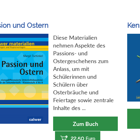
ion und Ostern
Kenn
Diese Materialien
nehmen Aspekte des
Passions- und
Ostergeschehens zum
Anlass, um mit
Schülerinnen und
Schülern über
Osterbräuche und
Feiertage sowie zentrale
Inhalte des ...
Zum Buch
22,50
Euro