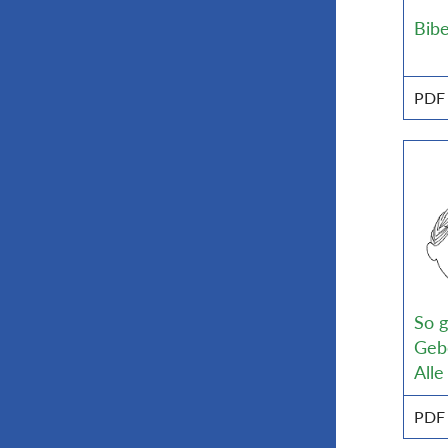
Bibe
PDF
So g
Geb
Alle
PDF