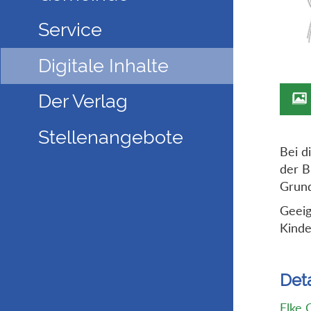
Service
Digitale Inhalte
Der Verlag
Stellenangebote
Bei d
der B
Grund
Geeig
Kinde
Deta
Elke 