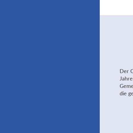
Der C
Jahre
Gemei
die g