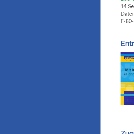
14 Se
Datei
E-80
Ent
Zug