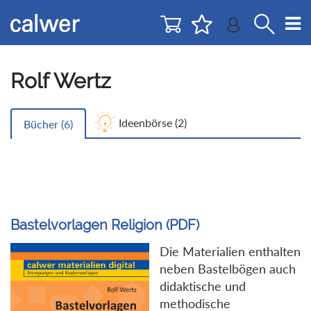
Direkt
Direkt
zur
zum
Navigation
Inhalt
springen
springen
Rolf Wertz
Ideenbörse (
2
)
Bücher (
6
)
Bastelvorlagen Religion (PDF)
Die Materialien enthalten
neben Bastelbögen auch
didaktische und
methodische