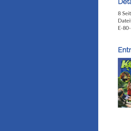
Deta
8 Sei
Datei
E-80
Ent