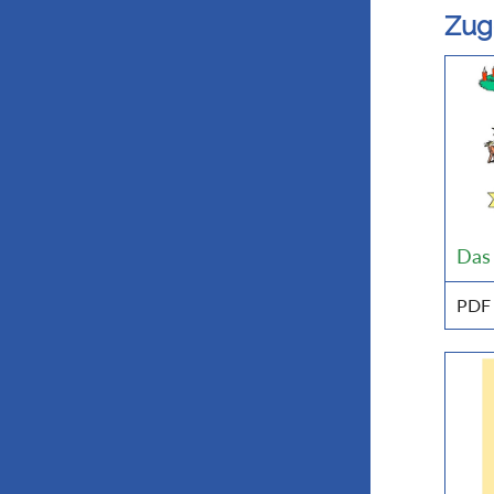
Zug
Das
PDF