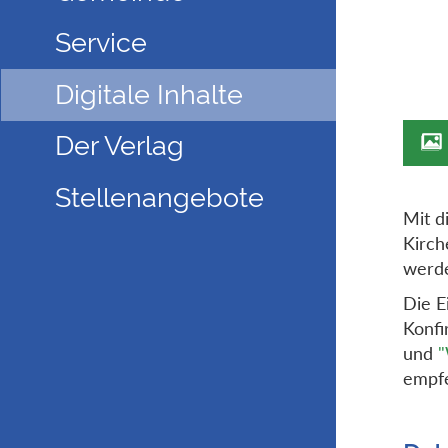
Service
Digitale Inhalte
Der Verlag
Stellenangebote
Mit d
Kirch
werde
Die E
Konfi
und
"
empfe