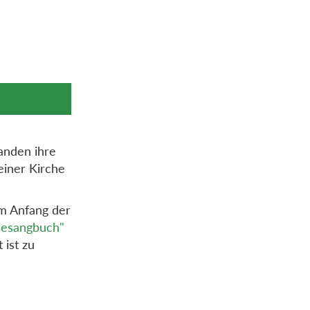
anden ihre
einer Kirche
am Anfang der
Gesangbuch"
 ist zu