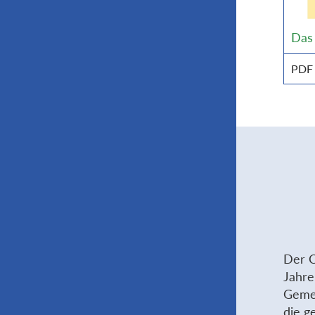
Das
PDF
Der C
Jahre
Gemei
die g