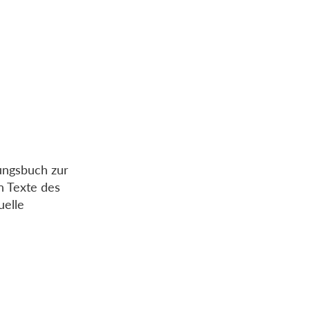
rungsbuch zur
n Texte des
uelle