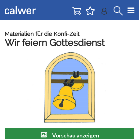
Direkt
Direkt
zur
zum
Navigation
Inhalt
springen
springen
Materialien für die Konfi-Zeit
Wir feiern Gottesdienst
Vorschau anzeigen