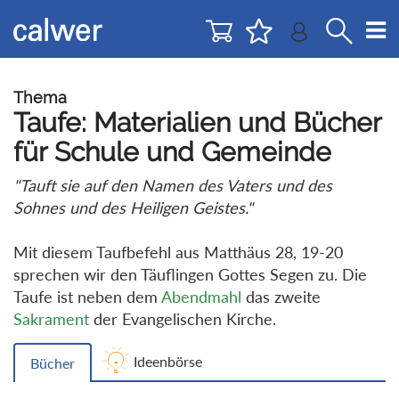
Direkt
Direkt
zur
zum
Navigation
Inhalt
springen
springen
Thema
Taufe: Materialien und Bücher
für Schule und Gemeinde
"Tauft sie auf den Namen des Vaters und des
Sohnes und des Heiligen Geistes."
Mit diesem Taufbefehl aus Matthäus 28, 19-20
sprechen wir den Täuflingen Gottes Segen zu. Die
Taufe ist neben dem
Abendmahl
das zweite
Sakrament
der Evangelischen Kirche.
Ideenbörse
Bücher