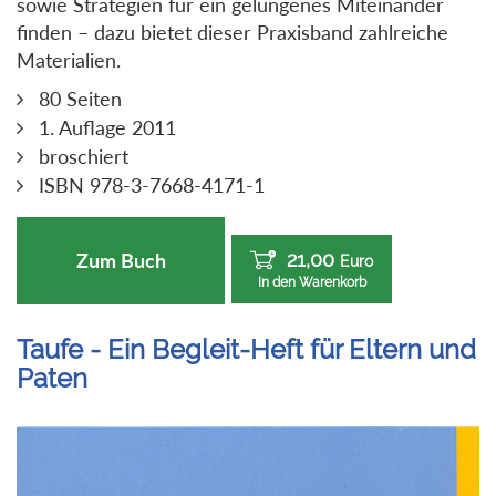
sowie Strategien für ein gelungenes Miteinander
finden – dazu bietet dieser Praxisband zahlreiche
Materialien.
80 Seiten
1. Auflage 2011
broschiert
ISBN 978-3-7668-4171-1
21,00
Zum Buch
Euro
In den Warenkorb
Taufe - Ein Begleit-Heft für Eltern und
Paten