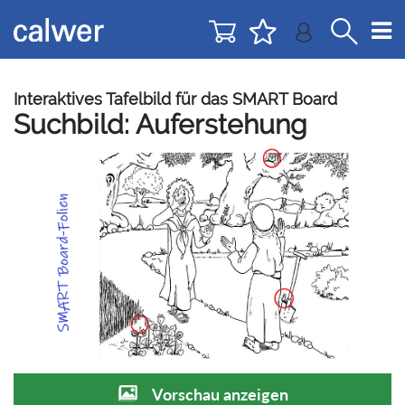
Direkt
Direkt
zur
zum
Navigation
Inhalt
springen
springen
Interaktives Tafelbild für das SMART Board
Suchbild: Auferstehung
Vorschau anzeigen