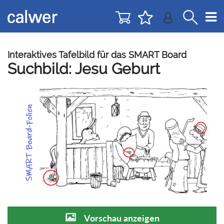
Direkt
Direkt
zur
zum
Navigation
Inhalt
springen
springen
Interaktives Tafelbild für das SMART Board
Suchbild: Jesu Geburt
Vorschau anzeigen