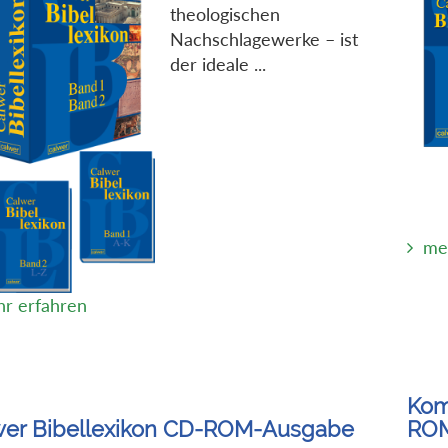
theologischen
Nachschlagewerke – ist
der ideale ...
me
r erfahren
Kom
wer Bibellexikon CD-ROM-Ausgabe
ROM