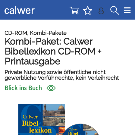
Direkt
Direkt
zur
zum
Navigation
Inhalt
springen
springen
CD-ROM, Kombi-Pakete
Kombi-Paket: Calwer
Bibellexikon CD-ROM +
Printausgabe
Private Nutzung sowie öffentliche nicht
gewerbliche Vorführrechte, kein Verleihrecht
Blick ins Buch