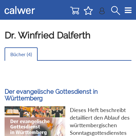
Direkt
Direkt
zur
zum
Navigation
Inhalt
springen
springen
Dr. Winfried Dalferth
Bücher (
4
)
Der evangelische Gottesdienst in
Württemberg
Dieses Heft beschreibt
detailliert den Ablauf des
württembergischen
Sonntagsgottesdienstes