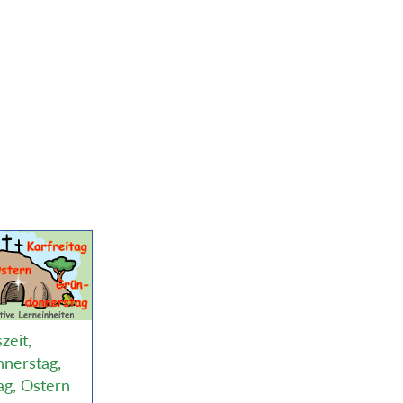
zeit,
nerstag,
ag, Ostern