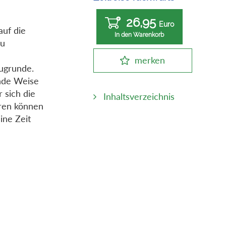
26,95
Euro
auf die
In den Warenkorb
zu
merken
ugrunde.
nde Weise
 sich die
Inhaltsverzeichnis
eren können
ine Zeit