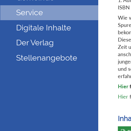
ISBN
Service
Wie w
Spure
Digitale Inhalte
beko
Diese
Der Verlag
Zeit 
ansch
Stellenangebote
junge
und s
erfah
Hier
f
Hier
f
Inha