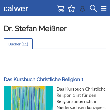
Direkt
Direkt
zur
zum
Navigation
Inhalt
springen
springen
Dr. Stefan Meißner
Bücher (
11
)
Das Kursbuch Christliche Religion 1
Das Kursbuch Christliche
Religion 1 ist für den
Religionsunterricht in
Niedersachsen konzipiert