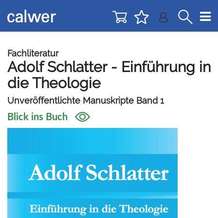
Direkt
Direkt
zur
zum
Navigation
Inhalt
springen
springen
Fachliteratur
Adolf Schlatter - Einführung in
die Theologie
Unveröffentlichte Manuskripte Band 1
Blick ins Buch