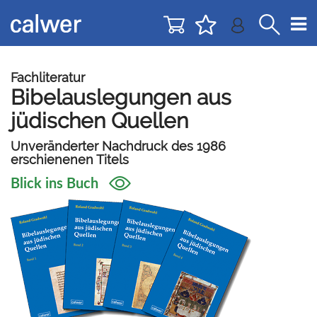
Direkt
Direkt
zur
zum
Navigation
Inhalt
springen
springen
Fachliteratur
Bibelauslegungen aus
jüdischen Quellen
Unveränderter Nachdruck des 1986
erschienenen Titels
Blick ins Buch