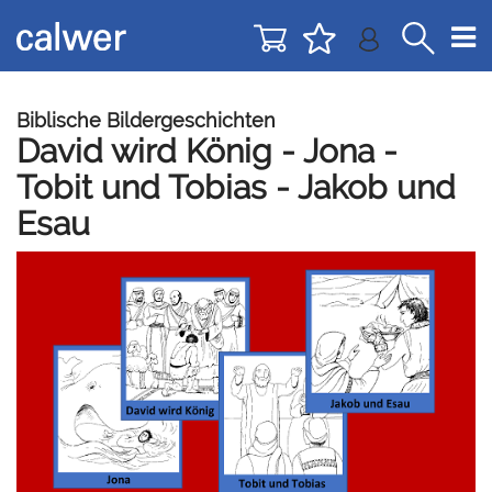
Direkt
Direkt
zur
zum
Navigation
Inhalt
springen
springen
Biblische Bildergeschichten
David wird König - Jona -
Tobit und Tobias - Jakob und
Esau