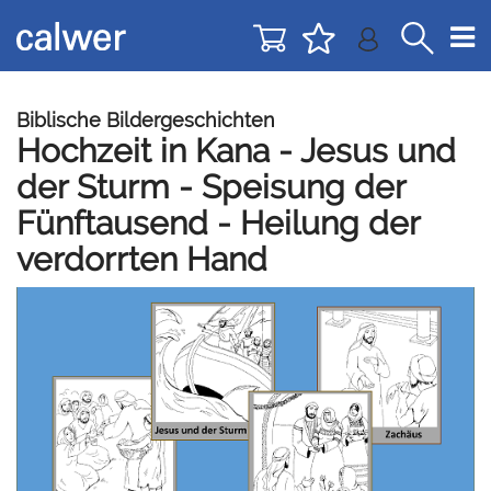
Direkt
Direkt
zur
zum
Navigation
Inhalt
springen
springen
Biblische Bildergeschichten
Hochzeit in Kana - Jesus und
der Sturm - Speisung der
Fünftausend - Heilung der
verdorrten Hand