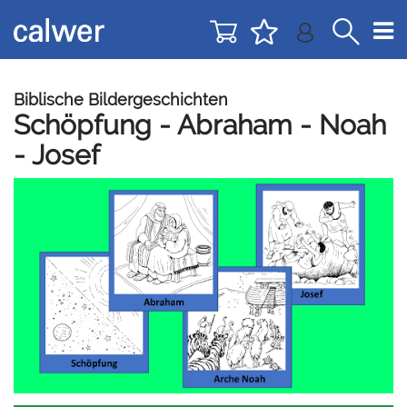
Direkt
Direkt
zur
zum
Navigation
Inhalt
springen
springen
Biblische Bildergeschichten
Schöpfung - Abraham - Noah
- Josef