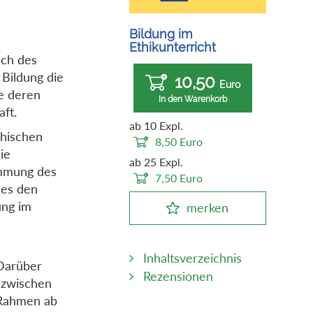
Bildung im
Ethikunterricht
uch des
 Bildung die
10,50
Euro
ie deren
In den Warenkorb
ft.
ab 10 Expl.
phischen
8,50
Euro
ie
ab 25 Expl.
immung des
7,50
Euro
 es den
ung im
merken
Inhaltsverzeichnis
 Darüber
Rezensionen
 zwischen
 Rahmen ab