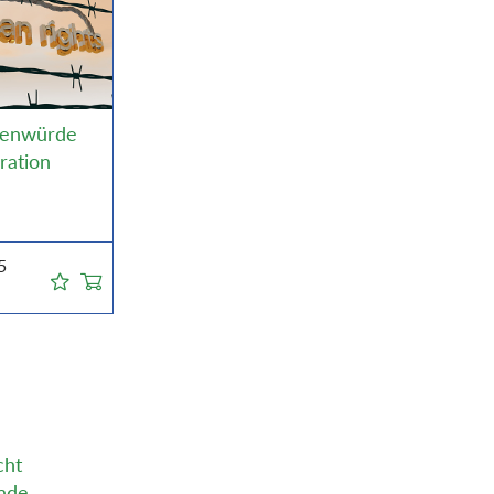
enwürde
ration
5
cht
inde