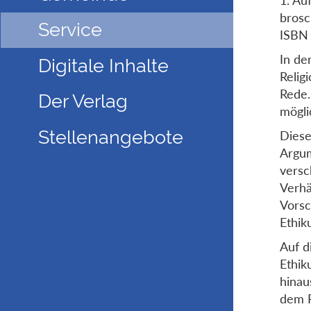
brosc
Service
ISBN
In de
Digitale Inhalte
Relig
Rede.
Der Verlag
mögli
Stellenangebote
Diese
Argum
versc
Verhä
Vorsc
Ethik
Auf d
Ethik
hinau
dem R