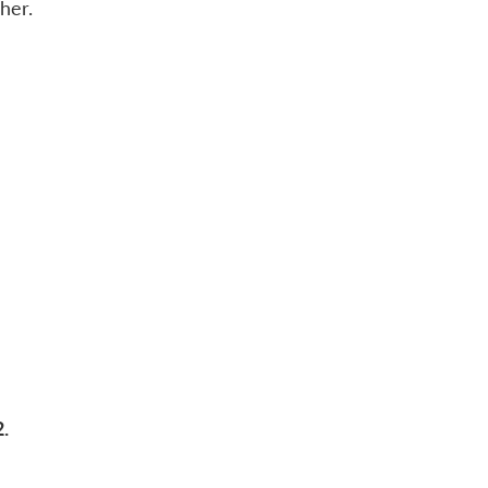
her.
2.