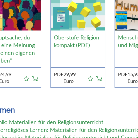
uptsache, du
Oberstufe Religion
Mensch
t eine Meinung
kompakt (PDF)
und Mig
 einen eigenen
uben"
24,99
PDF
29,99
PDF
15,9
Euro
Euro
Euro
emen
hik: Materialien für den Religionsunterricht
terreligiöses Lernen: Materialien für den Religionsunterri
ilosophie: Materialien für Religionsunterricht und Geme