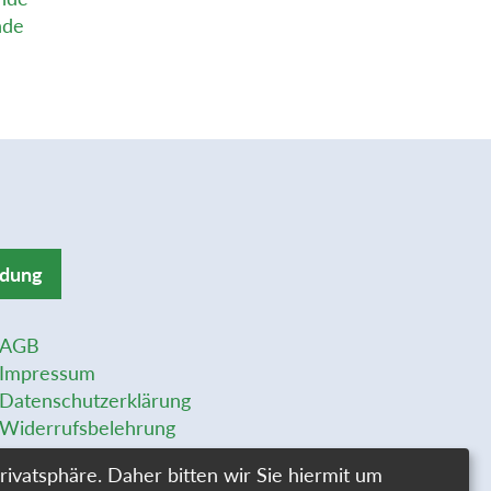
nde
ldung
AGB
Impressum
Datenschutzerklärung
Widerrufsbelehrung
Widerrufsformular
rivatsphäre. Daher bitten wir Sie hiermit um
Stellenangebote