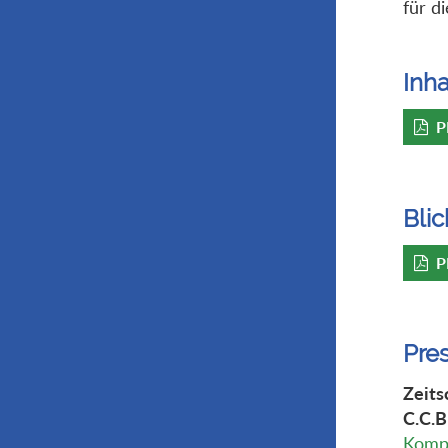
für d
Inha
P
Blic
P
Pre
Zeits
C.C.B
Kompl