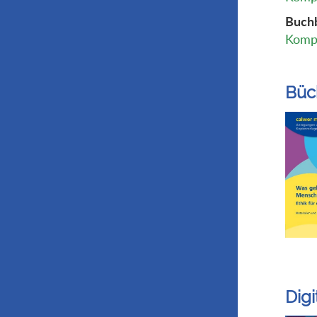
Buchb
Kompl
Büc
Dig