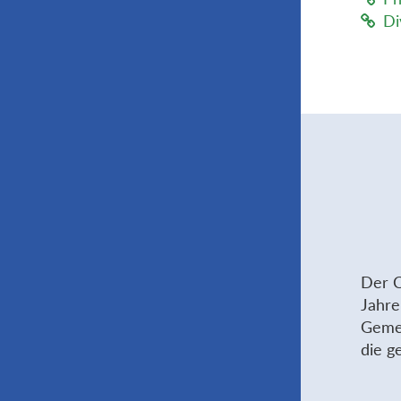
Di
Der C
Jahre
Gemei
die g