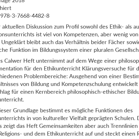
hiert
 978-3-7668-4482-8
r aktuellen Diskussion zum Profil sowohl des Ethik- als a
ionsunterrichts ist viel von Kompetenzen, aber wenig von
 Ungeklärt bleibt auch das Verhältnis beider Fächer sow
che Funktion im Bildungssystem einer pluralen Gesellscha
s Calwer Heft unternimmt auf dem Wege einer philoso
entation für den Ethikunterricht Klärungsversuche für d
hiedenen Problembereiche: Ausgehend von einer Best
ltnisses von Bildung und Kompetenzschulung entwickelt
hlag für einen Kernbereich philosophisch-ethischer Bild
unterricht.
ieser Grundlage bestimmt es mögliche Funktionen des
unterrichts in von kultureller Vielfalt geprägten Schulen.
s zeigt das Heft Gemeinsamkeiten aber auch Trennlinien
eligions- und dem Ethikunterricht auf und steckt einen