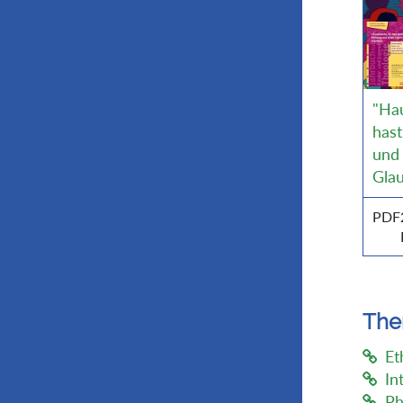
"Ha
has
und
Gla
PDF
Th
Et
In
Ph