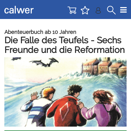
Direkt
Direkt
zur
zum
Navigation
Inhalt
springen
springen
Abenteuerbuch ab 10 Jahren
Die Falle des Teufels - Sechs
Freunde und die Reformation