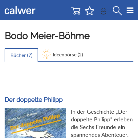
Direkt
Direkt
zur
zum
Navigation
Inhalt
springen
springen
Bodo Meier-Böhme
Ideenbörse (
2
)
Bücher (
7
)
Der doppelte Philipp
In der Geschichte „Der
doppelte Philipp“ erleben
die Sechs Freunde ein
spannendes Abenteuer.