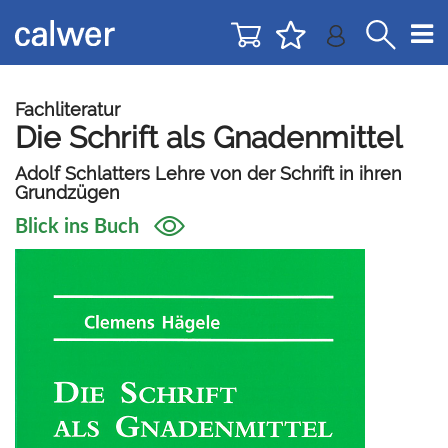
Direkt
Direkt
zur
zum
Navigation
Inhalt
springen
springen
Fachliteratur
Die Schrift als Gnadenmittel
Adolf Schlatters Lehre von der Schrift in ihren
Grundzügen
Blick ins Buch