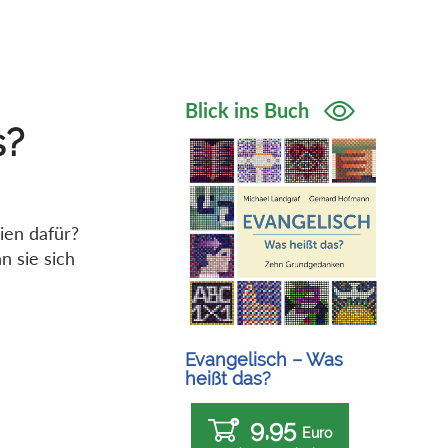
Blick ins Buch
s?
ien dafür?
 sie sich
Evangelisch – Was
heißt das?
9,95
Euro