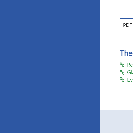
PDF
Th
Re
Gl
Ev