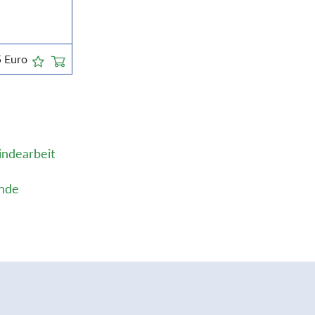
5
Euro
indearbeit
inde