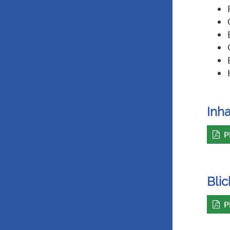
Inha
P
Blic
P