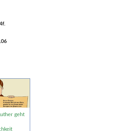
4f.
106
Luther geht
chkeit