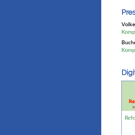
Pre
Volke
Kompl
Buche
Kompl
Dig
Ref