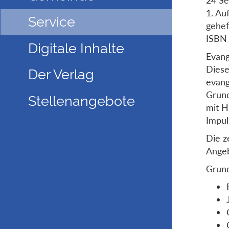
1. Au
Service
gehef
ISBN
Digitale Inhalte
Evang
Diese
Der Verlag
evang
Grund
Stellenangebote
mit H
Impu
Die z
Angeb
Grund