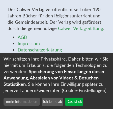
Der Calwer Verlag veröffentlicht seit über 190
Jahren Bücher für den Religionsunterricht und
die Gemeindearbeit. Der Verlag wird gefördert
durch die gemeinnützige
Calwer Verlag-Stiftung
.
AGB
Impressum
Datenschutzerklärung
Widerrufsbelehrung
Wir schätzen Ihre Privatsphäre. Daher bitten wir Sie
Widerrufsformular
hiermit um Erlaubnis, die folgenden Technologien zu
Stellenangebote
verwenden:
Speicherung von Einstellungen dieser
Cookie-Einstellungen
Anwendung, Abspielen von Videos & Besucher-
Statistiken
. Sie können Ihre Einwilligung später zu
jederzeit ändern/widerrufen (Cookie-Einstellungen)
mehr Informationen
Ich lehne ab
Das ist ok