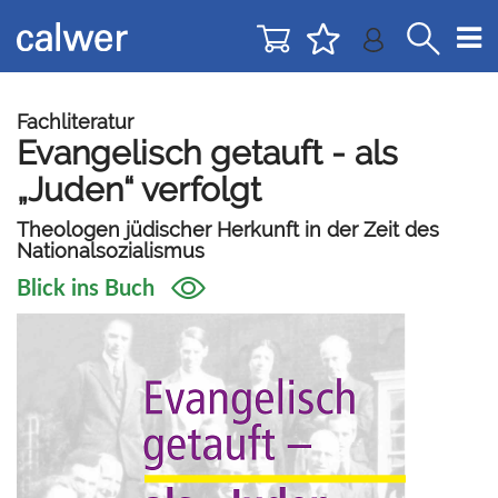
Direkt
Direkt
zur
zum
Navigation
Inhalt
springen
springen
Fachliteratur
Evangelisch getauft - als
„Juden“ verfolgt
Theologen jüdischer Herkunft in der Zeit des
Nationalsozialismus
Blick ins Buch