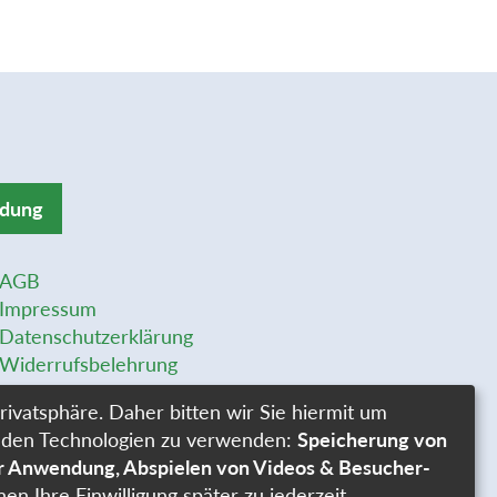
ldung
AGB
Impressum
Datenschutzerklärung
Widerrufsbelehrung
Widerrufsformular
rivatsphäre. Daher bitten wir Sie hiermit um
Stellenangebote
genden Technologien zu verwenden:
Speicherung von
Cookie-Einstellungen
er Anwendung, Abspielen von Videos & Besucher-
nen Ihre Einwilligung später zu jederzeit