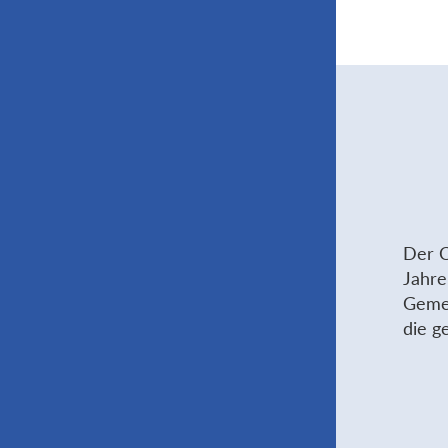
Der C
Jahre
Gemei
die g