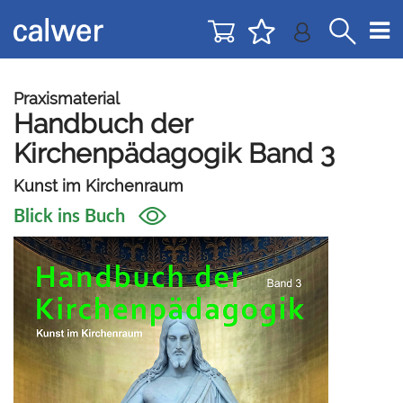
Direkt
Direkt
zur
zum
Navigation
Inhalt
springen
springen
Praxismaterial
Handbuch der
Kirchenpädagogik Band 3
Kunst im Kirchenraum
Blick ins Buch