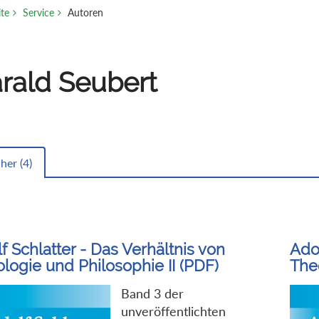
ite
Service
Autoren
rald Seubert
her (
4
)
f Schlatter - Das Verhältnis von
Adol
logie und Philosophie II (PDF)
The
Band 3 der
unveröffentlichten