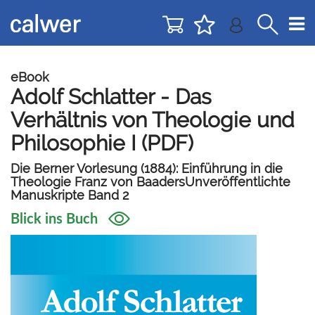
Direkt
Direkt
zur
zum
Navigation
Inhalt
springen
springen
eBook
Adolf Schlatter - Das
Verhältnis von Theologie und
Philosophie I (PDF)
Die Berner Vorlesung (1884): Einführung in die
Theologie Franz von BaadersUnveröffentlichte
Manuskripte Band 2
Blick ins Buch