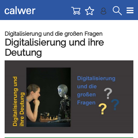
Direkt
Direkt
zur
zum
Navigation
Inhalt
springen
springen
Digitalisierung und die großen Fragen
Digitalisierung und ihre
Deutung