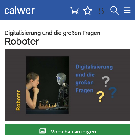
Direkt
Direkt
zur
zum
Navigation
Inhalt
springen
springen
Digitalisierung und die großen Fragen
Roboter
Vorschau anzeigen