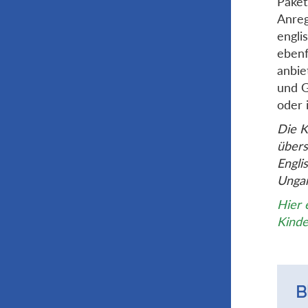
Paket
Anreg
engli
ebenf
anbie
und G
oder i
Die K
übers
Engli
Ungar
Hier 
Kinde
B