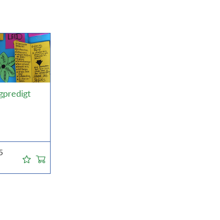
gpredigt
5