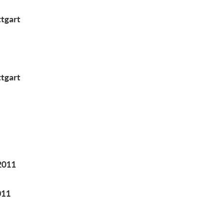
ttgart
ttgart
2011
011