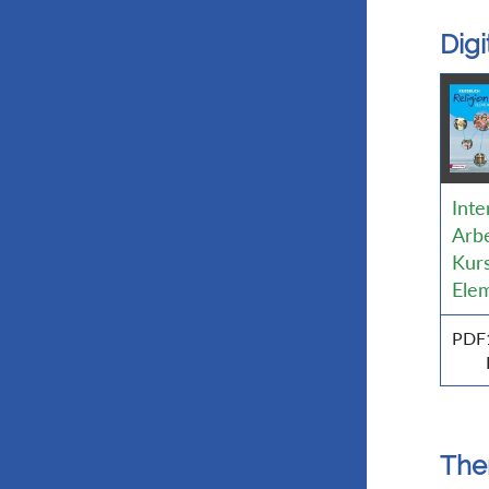
Dig
Inte
Arbe
Kurs
Ele
PDF
Th