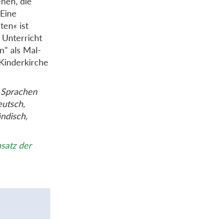
enen, die
Eine
ten« ist
n Unterricht
n" als Mal-
 Kinderkirche
0 Sprachen
eutsch,
ändisch,
nsatz der