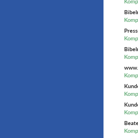
Kompl
Bibel
Kompl
Press
Kompl
Bibel
Kompl
www.e
Kompl
Kunde
Kompl
Kunde
Kompl
Beate
Kompl