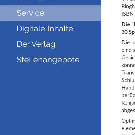
Ringb
Service
ISBN
Die "
Digitale Inhalte
30 Sp
Die p
Der Verlag
eine 
Gesic
Stellenangebote
könne
Trans
Schlu
Hand 
berüc
Relig
abges
Optim
eleme