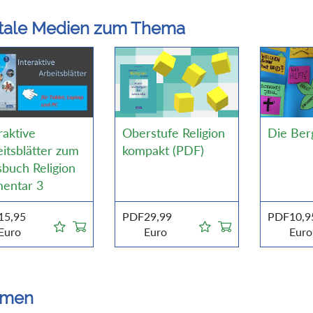
itale Medien zum Thema
raktive
Oberstufe Religion
Die Ber
itsblätter zum
kompakt (PDF)
buch Religion
mentar 3
15,95
PDF
29,99
PDF
10,9
Euro
Euro
Euro
emen