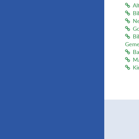
Al
Bi
Ne
Go
Bi
Geme
Ba
Ma
Ki