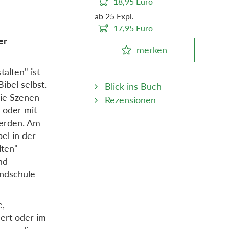
18,95
Euro
ab 25 Expl.
17,95
Euro
er
merken
alten" ist
ibel selbst.
Blick ins Buch
Die Szenen
Rezensionen
 oder mit
werden. Am
el in der
lten"
nd
undschule
e,
dert oder im