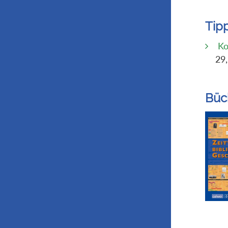
Tip
Ko
29
Büc