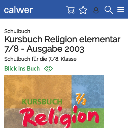
Direkt
Direkt
zur
zum
Navigation
Inhalt
springen
springen
Schulbuch
Kursbuch Religion elementar
7/8 - Ausgabe 2003
Schulbuch für die 7./8. Klasse
Blick ins Buch