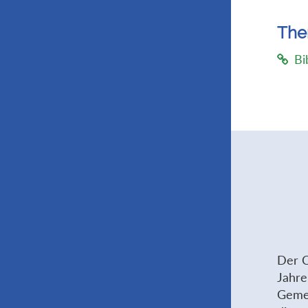
Th
Bi
Der C
Jahre
Gemei