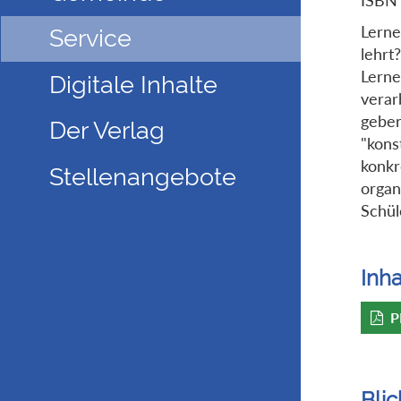
Lerne
Service
lehrt
Lerne
Digitale Inhalte
verar
geben
Der Verlag
"kons
konkr
Stellenangebote
organ
Schül
Inha
P
Blic