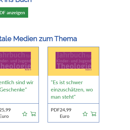
DF anzeigen
itale Medien zum Thema
entlich sind wir
"Es ist schwer
e Geschenke"
einzuschätzen, wo
man steht"
25,99
PDF
24,99
Euro
Euro