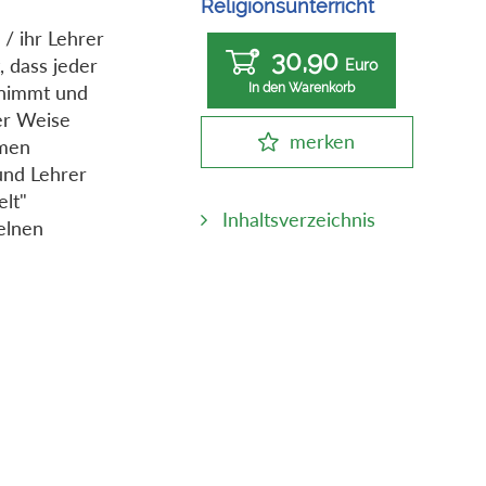
Religionsunterricht
 / ihr Lehrer
30,90
, dass jeder
Euro
fnimmt und
In den Warenkorb
er Weise
merken
mmen
und Lehrer
elt"
Inhaltsverzeichnis
elnen