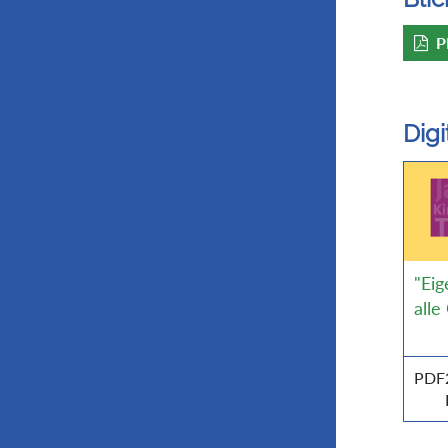
P
Dig
"Eig
all
PDF