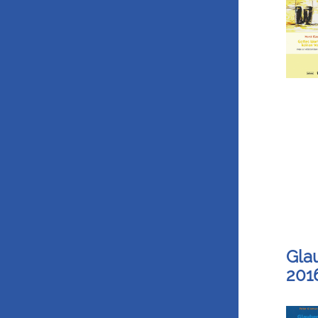
Gla
201