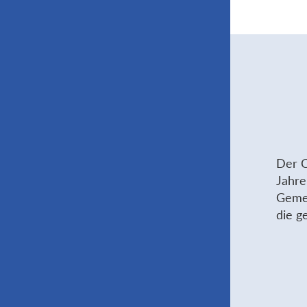
Der C
Jahre
Gemei
die g