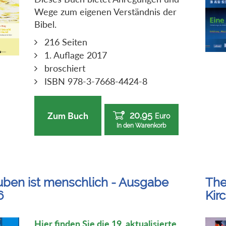
Wege zum eigenen Verständnis der
Bibel.
216 Seiten
1. Auflage 2017
broschiert
ISBN 978-3-7668-4424-8
20,95
Zum Buch
Euro
In den Warenkorb
uben ist menschlich - Ausgabe
The
6
Kir
Hier finden Sie die 19. aktualisierte