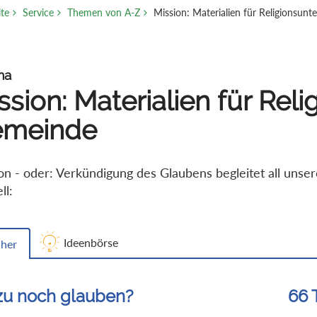
ite
Service
Themen von A-Z
Mission: Materialien für Religionsun
ma
ssion: Materialien für Rel
emeinde
on - oder: Verkündigung des Glaubens begleitet all uns
ll:
Ideenbörse
her
u noch glauben?
66 