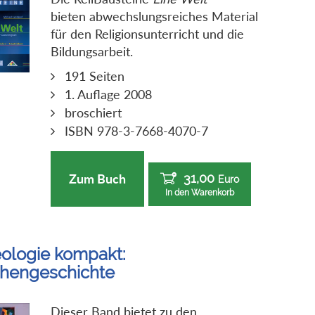
bieten abwechslungsreiches Material
für den Religionsunterricht und die
Bildungsarbeit.
191 Seiten
1. Auflage 2008
broschiert
ISBN 978-3-7668-4070-7
31,00
Zum Buch
Euro
In den Warenkorb
ologie kompakt:
chengeschichte
Dieser Band bietet zu den