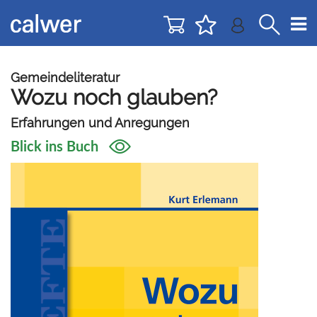
Direkt
Direkt
zur
zum
Navigation
Inhalt
springen
springen
Gemeindeliteratur
Wozu noch glauben?
Erfahrungen und Anregungen
Blick ins Buch