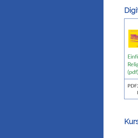
Dig
Einf
Reli
(pdf
PDF
Kur