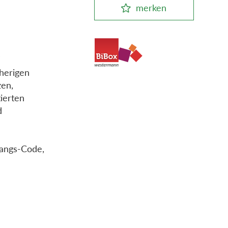
merken
sherigen
zen,
ierten
d
gangs-Code,