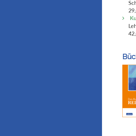
Sch
29
Ku
Leh
42
Büc