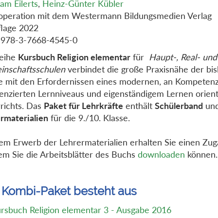
am Eilerts
,
Heinz-Günter Kübler
operation mit dem Westermann Bildungsmedien Verlag
flage 2022
 978-3-7668-4545-0
Reihe
Kursbuch Religion elementar
für
Haupt-, Real- und
nschaftsschulen
verbindet die große Praxisnähe der bi
 mit den Erfordernissen eines modernen, an Kompeten
renzierten Lernniveaus und eigenständigem Lernen orient
richts. Das
Paket für Lehrkräfte
enthält
Schülerband
un
rmaterialien
für die 9./10. Klasse.
em Erwerb der Lehrermaterialien erhalten Sie einen Zu
em Sie die Arbeitsblätter des Buchs
downloaden
können.
 Kombi-Paket besteht aus
rsbuch Religion elementar 3 - Ausgabe 2016