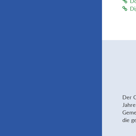
Do
Di
Der C
Jahre
Gemei
die g