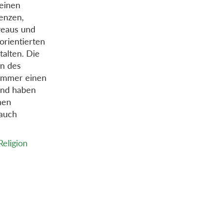
einen
enzen,
veaus und
orientierten
talten. Die
en des
immer einen
und haben
hen
 auch
eligion