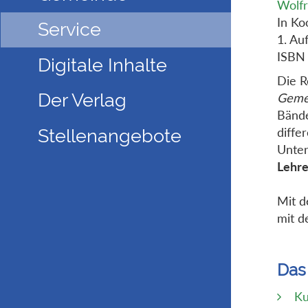
Wolfr
In Ko
Service
1. Au
ISBN
Digitale Inhalte
Die 
Der Verlag
Gemei
Bände
diffe
Stellenangebote
Unter
Lehre
Mit d
mit d
Das
Ku