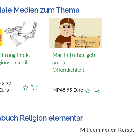
itale Medien zum Thema
ührung in die
Martin Luther geht
gionsdidaktik
an die
)
Öffentlichkeit
22,99
Euro
MP4
5,95
Euro
sbuch Religion elementar
Mit dem neuen Kursbu