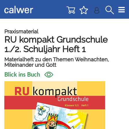
Direkt
Direkt
zur
zum
Navigation
Inhalt
springen
springen
Praxismaterial
RU kompakt Grundschule
1./2. Schuljahr Heft 1
Materialheft zu den Themen Weihnachten,
Miteinander und Gott
Blick ins Buch