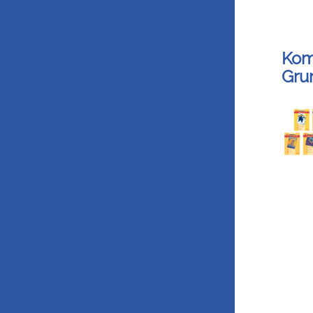
Kom
Gru