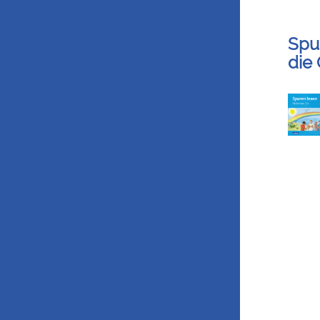
Spu
die