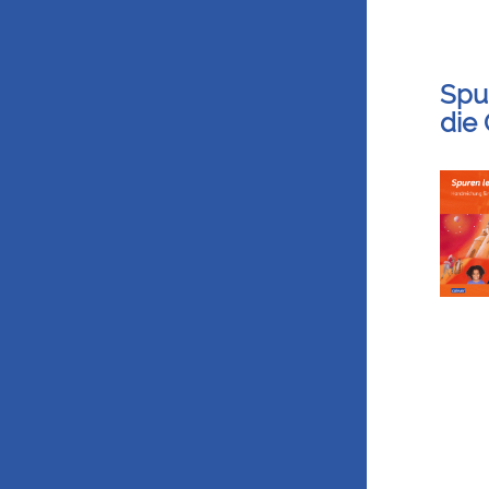
Spu
die