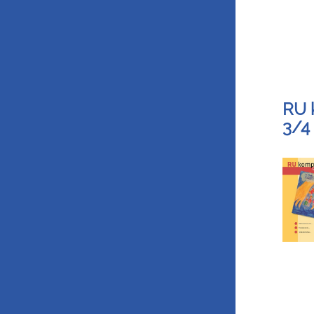
RU 
3/4 