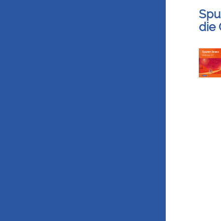
Spu
die