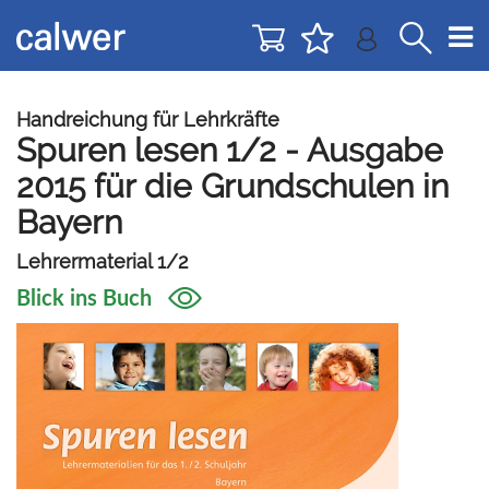
Direkt
Direkt
zur
zum
Navigation
Inhalt
springen
springen
Handreichung für Lehrkräfte
Spuren lesen 1/2 - Ausgabe
2015 für die Grundschulen in
Bayern
Lehrermaterial 1/2
Blick ins Buch