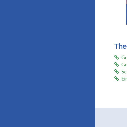
Th
Go
Gr
Sc
Ei