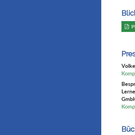
Blic
P
Pre
Volke
Kompl
Bespr
Lerne
GmbH
Kompl
Büc