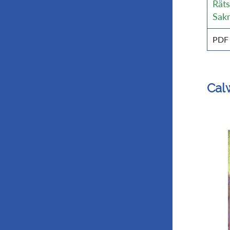
Räts
Sak
PDF
Cal