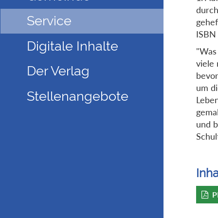
durch
Service
gehef
ISBN
Digitale Inhalte
"Was 
viele
Der Verlag
bevor
um di
Stellenangebote
Leben
gemal
und b
Schul
Inha
P