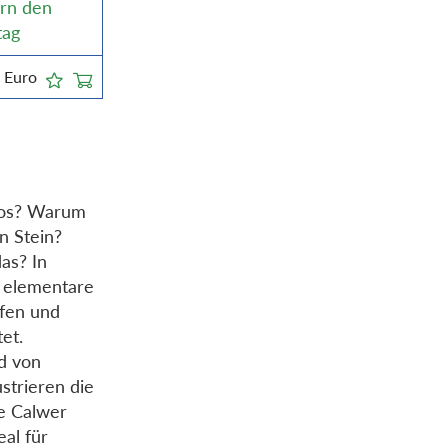
ern den
tag
5
Euro
 los? Warum
n Stein?
as? In
 elementare
ffen und
et.
nd von
ustrieren die
e Calwer
al für