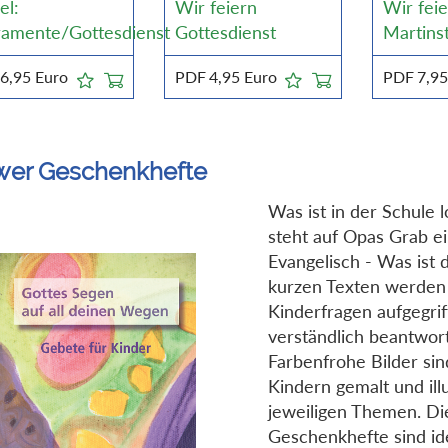
el:
Wir feiern
Wir fei
ramente/Gottesdienst
Gottesdienst
Martins
6,95
Euro
PDF
4,95
Euro
PDF
7,9
wer Geschenkhefte
Was ist in der Schule
steht auf Opas Grab ei
Evangelisch - Was ist d
kurzen Texten werden
Kinderfragen aufgegri
verständlich beantwort
Farbenfrohe Bilder si
Kindern gemalt und ill
jeweiligen Themen. Di
Geschenkhefte sind ide