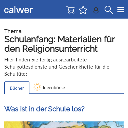
Direkt
Direkt
zur
zum
Navigation
Inhalt
springen
springen
Thema
Schulanfang: Materialien für
den Religionsunterricht
Hier finden Sie fertig ausgearbeitete
Schulgottesdienste und Geschenkhefte für die
Schultüte:
Ideenbörse
Bücher
Was ist in der Schule los?