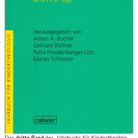
Der
dritte Band
des
Jahrbuchs für Kindertheolgie